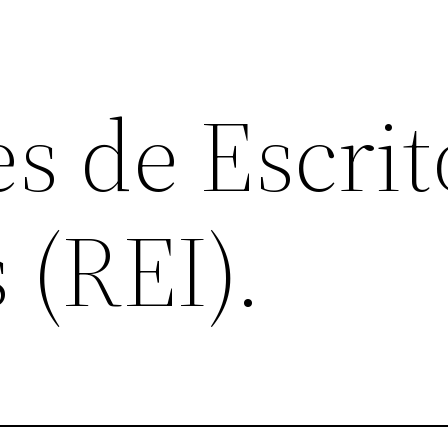
s de Escrit
 (REI).