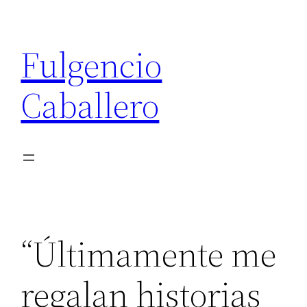
Saltar
al
Fulgencio
contenido
Caballero
“Últimamente me
regalan historias