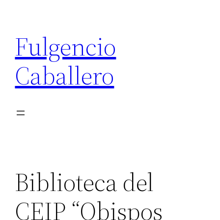
Saltar
al
Fulgencio
contenido
Caballero
Biblioteca del
CEIP “Obispos