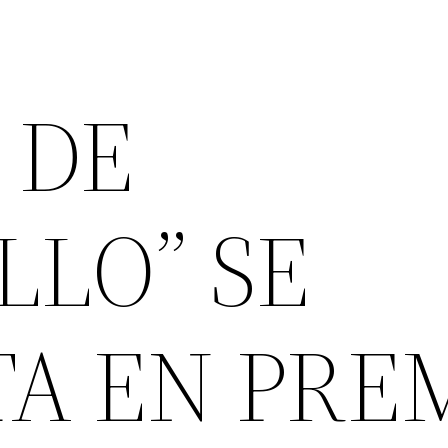
 DE
LO” SE
A EN PRE