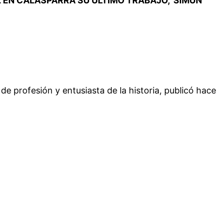
L EN CALASPARRA SU ÚLTIMO TRABAJO, ‘SIMÚN’
l de profesión y entusiasta de la historia, publicó hac