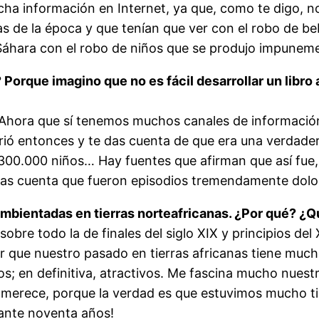
ucha información en Internet, ya que, como te digo,
as de la época y que tenían que ver con el robo de b
Sáhara con el robo de niños que se produjo impuneme
? Porque imagino que no es fácil desarrollar un libr
s. Ahora que sí tenemos muchos canales de informaci
urrió entonces y te das cuenta de que era una verdad
 300.000 niños… Hay fuentes que afirman que así fue
 das cuenta que fueron episodios tremendamente dolor
mbientadas en tierras norteafricanas. ¿Por qué? ¿Q
bre todo la de finales del siglo XIX y principios del 
r que nuestro pasado en tierras africanas tiene mucho
; en definitiva, atractivos. Me fascina mucho nuestr
e merece, porque la verdad es que estuvimos mucho 
rante noventa años!