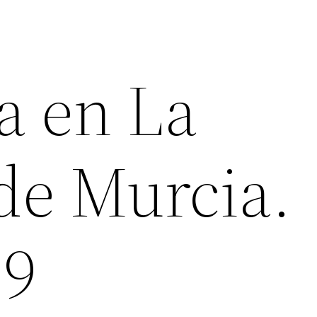
a en La
de Murcia.
19