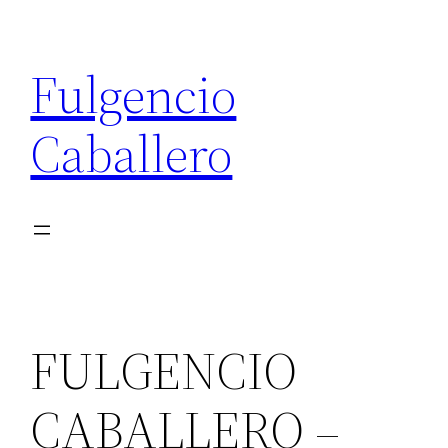
Saltar
al
Fulgencio
contenido
Caballero
FULGENCIO
CABALLERO –